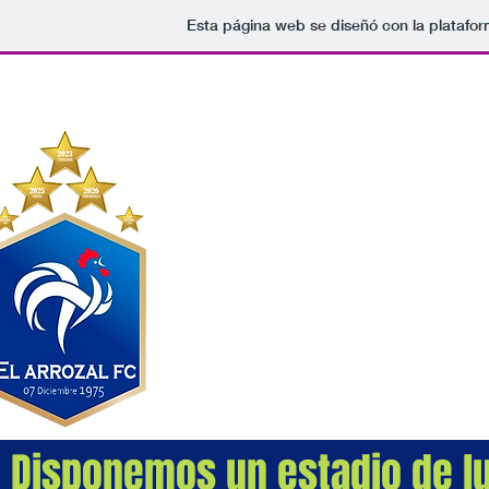
Esta página web se diseñó con la platafo
EL ARROZAL FC
www.elarrozal.cl
Bicampeón Nacional Fútbol Rur
INICIO
HISTORIA
NACIONAL 2026
Disponemos un estadio de lu